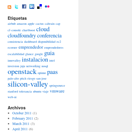
Etiquetas
airbnb
amazon
apple
cactus
caltrain
cap
cloud
cf-console
chartboost
cloudfoundry
conferencia
consistencia
dashboard
disponibilidad
ec2
emprendedor
ecorner
emprendedores
guia
escalabilidad
glance
google
instalacion
innovalley
intel
inversion
juju
networking
nosql
openstack
paas
opinno
palo-alto
pitch
riesgo
san-jose
silicon-valley
springsource
vmware
stanford
tolerancia
ubuntu
viaje
web-ui
Archivos
October 2011
(1)
February 2011
(2)
March 2011
(3)
April 2011
(6)