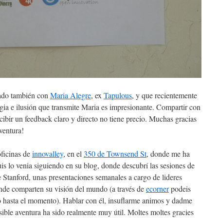
rado también con
Maria Alegre
, ex
Tapulous
, y que recientemente
rgia e ilusión que transmite Maria es impresionante. Compartir con
ecibir un feedback claro y directo no tiene precio. Muchas gracias
ventura!
oficinas de
innovalley
, en el
350 de Townsend St
, donde me ha
is lo venia siguiendo en su blog, donde descubrí las sesiones de
 Stanford, unas presentaciones semanales a cargo de lideres
nde comparten su visión del mundo (a través de
ecorner
podeis
do hasta el momento). Hablar con él, insuflarme animos y dadme
ible aventura ha sido realmente muy útil. Moltes moltes gracies