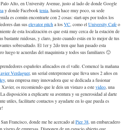
 Palo Alto, en University Avenue, justo al lado de donde Google
na
y donde Facebook
tenia
, hasta hace muy poco, su sede
nida es común encontrarte con 2 cosas: start-ups por todos los
dedores dan sus
elevator pitch
a los
VC
, como el
University Cafe
o
eniente de esta localización es que está muy cerca de la estación de
as bastante ruidosas, y claro, justo cuando estás en lo mejor de tus
evantes sobresaltado. El 1er y 2do tren que han pasado esta
o luego te acuerdas del maquinista y todos sus familiares 🙂
emprendedores españoles afincados en el valle. Comencé la mañana
avier Verdaguer
, un serial enterpreneur que lleva unos 2 años en
ley
, una empresa muy innovadora que se dedicada a fusionar
 Xavier, os recomiendo que le deis un vistazo a este
video
, una
 La disposición a explicarte su aventura y su generosidad al darte
e utiles, facilitarte contactos y ayudarte en lo que pueda es
r!
a San Francisco, donde me he acercado al
Pier 38
, un embarcadero
 un vivero de empresas. Disponen de un espacio abierto que