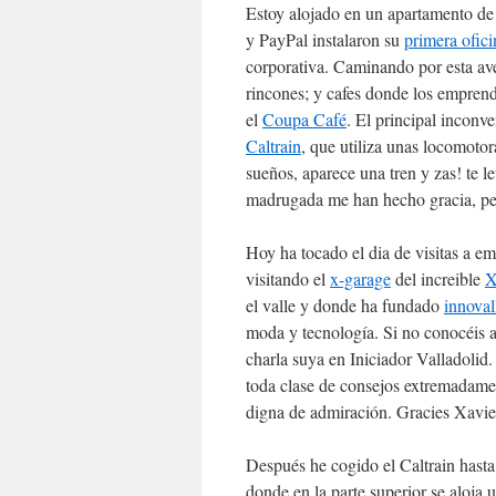
Estoy alojado en un apartamento de
y PayPal instalaron su
primera ofici
corporativa. Caminando por esta ave
rincones; y cafes donde los empren
el
Coupa Café
. El principal inconv
Caltrain
, que utiliza unas locomotor
sueños, aparece una tren y zas! te l
madrugada me han hecho gracia, per
Hoy ha tocado el dia de visitas a 
visitando el
x-garage
del increible
X
el valle y donde ha fundado
innoval
moda y tecnología. Si no conocéis a
charla suya en Iniciador Valladolid.
toda clase de consejos extremadament
digna de admiración. Gracies Xavie
Después he cogido el Caltrain hast
donde en la parte superior se aloja