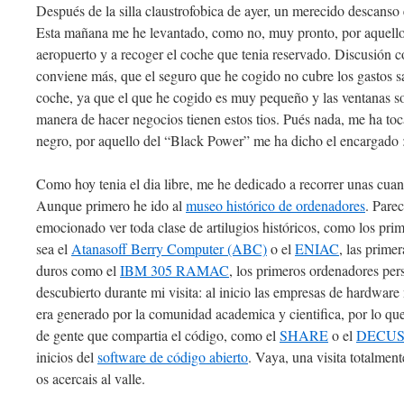
Después de la silla claustrofobica de ayer, un merecido descanso
Esta mañana me he levantado, como no, muy pronto, por aquell
aeropuerto y a recoger el coche que tenia reservado. Discusión 
conviene más, que el seguro que he cogido no cubre los gastos sa
coche, ya que el que he cogido es muy pequeño y las ventanas 
manera de hacer negocios tienen estos tios. Pués nada, me ha t
negro, por aquello del “Black Power” me ha dicho el encargado :
Como hoy tenia el dia libre, me he dedicado a recorrer unas cuan
Aunque primero he ido al
museo histórico de ordenadores
. Pare
emocionado ver toda clase de artilugios históricos, como los pri
sea el
Atanasoff Berry Computer (ABC)
o el
ENIAC
, las prime
duros como el
IBM 305 RAMAC
, los primeros ordenadores pe
descubierto durante mi visita: al inicio las empresas de hardware
era generado por la comunidad academica y cientifica, por lo qu
de gente que compartia el código, como el
SHARE
o el
DECU
inicios del
software de código abierto
. Vaya, una visita totalmen
os acercais al valle.