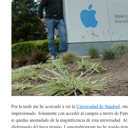
Por la tarde me he acercado a ver la
Universidad de Stanford
, ot
impresionado. Solamente con acceder al campus a través de Palm
te quedas anonadado de la magnificencia de esta universidad. Al
disfrutando del buen tiempo. Lamentablemente ho he tenido tiemp