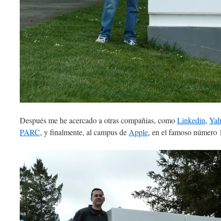
Después me he acercado a otras compañias, como
Linkedin
,
Yah
PARC
, y finalmente, al campus de
Apple
, en el famoso número 1